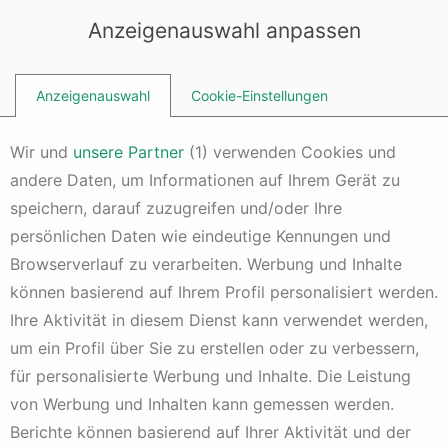
Dieser Inhalt erfordert Cookies
PHNjcmlwdCBhc3luYyBzcmM9J2h0dHBzOi8vcGFnZWFkMi5nb29n
Anzeigenauswahl anpassen
bGVzeW5kaWNhdGlvbi5jb20vcGFnZWFkL2pzL2Fkc2J5Z29vZ2xlL
mpzP2NsaWVudD1jYS1wdWItMTM1NjMzODAyMzgyODUzNicKICAg
ICBjcm9zc29yaWdpbj0nYW5vbnltb3VzJz48L3NjcmlwdD4=
Anzeigenauswahl
Cookie-Einstellungen
Wir und
unsere Partner
(
1
) verwenden Cookies und
andere Daten, um Informationen auf Ihrem Gerät zu
Anlagestrategien
speichern, darauf zuzugreifen und/oder Ihre
Anti-Short-Strategie
persönlichen Daten wie eindeutige Kennungen und
1 Jahr alt
Kommentar hinzufügen
4 Min. Lesezeit
Browserverlauf zu verarbeiten. Werbung und Inhalte
können basierend auf Ihrem Profil personalisiert werden.
Die
Anti-
Short
-Strategie
ist eine Anlagestrategie, die
darauf abzielt, sich vor den negativen Auswirkungen von
Ihre Aktivität in diesem Dienst kann verwendet werden,
Leerverkäufen
(auch “Short-Selling” genannt) zu schützen
um ein Profil über Sie zu erstellen oder zu verbessern,
oder sogar davon zu profitieren.
für personalisierte Werbung und Inhalte. Die Leistung
Was sind Leerverkäufe?
von Werbung und Inhalten kann gemessen werden.
Berichte können basierend auf Ihrer Aktivität und der
Beim Leerverkauf verkauft ein Anleger Aktien, die er