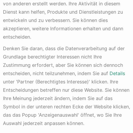
von anderen erstellt werden. Ihre Aktivität in diesem
nicht besitzt
, in der Hoffnung, dass der Kurs der
Aktie fällt.
Dienst kann helfen, Produkte und Dienstleistungen zu
Fällt der Kurs, kann der Anleger die Aktien zu einem
entwickeln und zu verbessern. Sie können dies
niedrigeren Preis zurückkaufen und sie an den
akzeptieren, weitere Informationen erhalten und dann
Verleiher zurückgeben, wodurch er einen Gewinn
entscheiden.
erzielt.
Steigt der Kurs jedoch, muss der Anleger die Aktien
Denken Sie daran, dass die Datenverarbeitung auf der
zu einem höheren Preis zurückkaufen und erleidet
einen Verlust.
Grundlage berechtigter Interessen nicht Ihre
Zustimmung erfordert, aber Sie können sich dennoch
Warum gibt es eine Anti-Short-Strategie?
entscheiden, nicht teilzunehmen, indem Sie auf
Details
unter 'Partner (Berechtigtes Interesse)' klicken. Ihre
Leerverkäufe können den Kurs einer Aktie
drücken
,
Entscheidungen betreffen nur diese Website. Sie können
was für andere Anleger, die die Aktie besitzen,
nachteilig ist.
Ihre Meinung jederzeit ändern, indem Sie auf das
In bestimmten Situationen kann es für Unternehmen
Symbol in der unteren rechten Ecke der Website klicken,
oder Investoren sinnvoll sein, sich gegen
das das Popup 'Anzeigenauswahl' öffnet, wo Sie Ihre
Leerverkäufe zu wehren.
Auswahl jederzeit anpassen können.
Wie funktioniert die Anti-Short-Strategie?