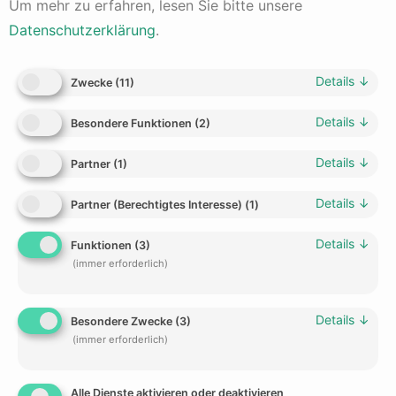
Bekanntheit und Prestige: Ein Börsengang bringt in
Um mehr zu erfahren, lesen Sie bitte unsere
der Regel eine erhöhte öffentliche Aufmerksamkeit
Datenschutzerklärung
.
und Medienpräsenz mit sich, was das Image und den
Ruf des Unternehmens stärken kann.
Details
↓
Wachstumsmöglichkeiten: Eine öffentliche Notierung
Zwecke
(
11
)
kann dem Unternehmen den Zugang zu neuen
Geschäftsmöglichkeiten, Partnerschaften und
Details
↓
Besondere Funktionen
(
2
)
Finanzierungsmöglichkeiten erleichtern.
Details
↓
Partner
(
1
)
Es ist wichtig zu beachten, dass ein IPO auch mit
Details
↓
bestimmten Herausforderungen und Risiken verbunden ist.
Partner (Berechtigtes Interesse)
(
1
)
Das Unternehmen muss umfangreiche regulatorische
Details
↓
Anforderungen erfüllen, wie beispielsweise die
Funktionen
(
3
)
Offenlegung von Finanzinformationen und die Einhaltung
(immer erforderlich)
von Börsenvorschriften. Darüber hinaus unterliegt das
Unternehmen nach dem Börsengang einer höheren
Details
↓
öffentlichen Aufsicht und muss den Erwartungen der
Besondere Zwecke
(
3
)
(immer erforderlich)
Aktionäre gerecht werden.
Ein IPO ist oft ein komplexer und langwieriger Prozess, der
Alle Dienste aktivieren oder deaktivieren