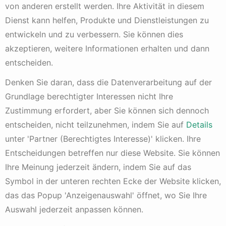
von anderen erstellt werden. Ihre Aktivität in diesem
Dienst kann helfen, Produkte und Dienstleistungen zu
Während eines IPO gibt das Unternehmen neue Aktien aus
oder ermöglicht bestehenden Aktionären, ihre Anteile
entwickeln und zu verbessern. Sie können dies
öffentlich zu verkaufen. Die ausgegebenen Aktien werden
akzeptieren, weitere Informationen erhalten und dann
an einer Börse gehandelt, wie beispielsweise an der New
entscheiden.
York Stock Exchange (NYSE) oder der NASDAQ. Der Preis
der Aktien wird normalerweise durch eine Bewertung des
Denken Sie daran, dass die Datenverarbeitung auf der
Unternehmens und das Angebot-Nachfrage-Verhältnis
Grundlage berechtigter Interessen nicht Ihre
bestimmt.
Zustimmung erfordert, aber Sie können sich dennoch
Ein IPO bietet dem Unternehmen verschiedene Vorteile:
entscheiden, nicht teilzunehmen, indem Sie auf
Details
unter 'Partner (Berechtigtes Interesse)' klicken. Ihre
Kapitalbeschaffung: Durch den Verkauf von Aktien an
die Öffentlichkeit kann das Unternehmen Kapital
Entscheidungen betreffen nur diese Website. Sie können
beschaffen, um sein Geschäft auszubauen, Schulden
Ihre Meinung jederzeit ändern, indem Sie auf das
abzuzahlen, Investitionen zu tätigen oder andere
Symbol in der unteren rechten Ecke der Website klicken,
finanzielle Ziele zu erreichen.
das das Popup 'Anzeigenauswahl' öffnet, wo Sie Ihre
Liquidität für Aktionäre: Bestehende Aktionäre, wie
Gründer, Mitarbeiter oder Investoren, können ihre
Auswahl jederzeit anpassen können.
Anteile verkaufen und dadurch Liquidität erlangen.