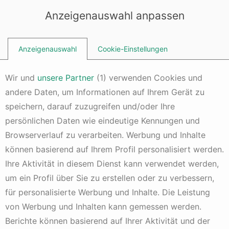
Dieser Inhalt erfordert Cookies
PHNjcmlwdCBhc3luYyBzcmM9J2h0dHBzOi8vcGFnZWFkMi5nb29n
Anzeigenauswahl anpassen
bGVzeW5kaWNhdGlvbi5jb20vcGFnZWFkL2pzL2Fkc2J5Z29vZ2xlL
mpzP2NsaWVudD1jYS1wdWItMTM1NjMzODAyMzgyODUzNicKICAg
ICBjcm9zc29yaWdpbj0nYW5vbnltb3VzJz48L3NjcmlwdD4=
Anzeigenauswahl
Cookie-Einstellungen
Wir und
unsere Partner
(
1
) verwenden Cookies und
andere Daten, um Informationen auf Ihrem Gerät zu
Kapitalanlage-Lexikon
speichern, darauf zuzugreifen und/oder Ihre
IPO
persönlichen Daten wie eindeutige Kennungen und
2 Jahren alt
Kommentar hinzufügen
2 Min. Lesezeit
Browserverlauf zu verarbeiten. Werbung und Inhalte
können basierend auf Ihrem Profil personalisiert werden.
Ein
IPO
steht für
Initial Public Offering
, was im Deutschen
als Börsengang bezeichnet wird. Ein IPO bezieht sich auf
Ihre Aktivität in diesem Dienst kann verwendet werden,
den ersten Verkauf von Aktien eines Unternehmens an die
um ein Profil über Sie zu erstellen oder zu verbessern,
Öffentlichkeit, um Kapital von externen Investoren zu
für personalisierte Werbung und Inhalte. Die Leistung
beschaffen. Es ist ein bedeutender Meilenstein für ein
Unternehmen, da es den Übergang von einem privaten
von Werbung und Inhalten kann gemessen werden.
Unternehmen zu einem börsennotierten Unternehmen
Berichte können basierend auf Ihrer Aktivität und der
markiert.