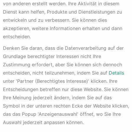
von anderen erstellt werden. Ihre Aktivität in diesem
fundamentale Erkenntnisse erzielen und so
Dienst kann helfen, Produkte und Dienstleistungen zu
bessere\nAussagen über die deutsche Wirtschaft treffen.
entwickeln und zu verbessern. Sie können dies
Der HDAX ist der Nachfolger des DAX100 und besitzt
akzeptieren, weitere Informationen erhalten und dann
keine feste Anzahl an darin befindlichen Werten.
entscheiden.
War der Artikel lesenswert?
Denken Sie daran, dass die Datenverarbeitung auf der
Klicken Sie auf einen Stern, um den Artikel zu bewerten!
Grundlage berechtigter Interessen nicht Ihre
Zustimmung erfordert, aber Sie können sich dennoch
Bisher keine Stimmen! Seien Sie der Erste, der diesen
entscheiden, nicht teilzunehmen, indem Sie auf
Details
Artikel bewertet.
unter 'Partner (Berechtigtes Interesse)' klicken. Ihre
Entscheidungen betreffen nur diese Website. Sie können
Ihre Meinung jederzeit ändern, indem Sie auf das
Orderprovision
Symbol in der unteren rechten Ecke der Website klicken,
das das Popup 'Anzeigenauswahl' öffnet, wo Sie Ihre
Auswahl jederzeit anpassen können.
Die Börsenindikator-Strategie