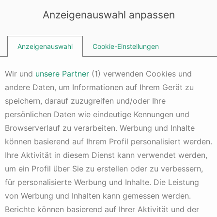
Dieser Inhalt erfordert Cookies
PHNjcmlwdCBhc3luYyBzcmM9J2h0dHBzOi8vcGFnZWFkMi5nb29n
Anzeigenauswahl anpassen
bGVzeW5kaWNhdGlvbi5jb20vcGFnZWFkL2pzL2Fkc2J5Z29vZ2xlL
mpzP2NsaWVudD1jYS1wdWItMTM1NjMzODAyMzgyODUzNicKICAg
ICBjcm9zc29yaWdpbj0nYW5vbnltb3VzJz48L3NjcmlwdD4=
Anzeigenauswahl
Cookie-Einstellungen
Wir und
unsere Partner
(
1
) verwenden Cookies und
andere Daten, um Informationen auf Ihrem Gerät zu
Kapitalanlage-Lexikon
speichern, darauf zuzugreifen und/oder Ihre
HDAX
persönlichen Daten wie eindeutige Kennungen und
2 Jahren alt
Kommentar hinzufügen
1 Min. Lesezeit
Browserverlauf zu verarbeiten. Werbung und Inhalte
können basierend auf Ihrem Profil personalisiert werden.
Der HDAX ist ein von der deutschen Börse erstellter
performancebasierter Aktienindex. In dem HDAX werden
Ihre Aktivität in diesem Dienst kann verwendet werden,
alle Werte aus dem
DAX
, MDAX und TecDAX
um ein Profil über Sie zu erstellen oder zu verbessern,
zusammengefasst.
für personalisierte Werbung und Inhalte. Die Leistung
Durch die größere Anzahl an Werten im HDAX besitzt
von Werbung und Inhalten kann gemessen werden.
dieser\nbreitere Basis als die einzelnen Indizes. Damit
Berichte können basierend auf Ihrer Aktivität und der
lassen sich bessere\nwirtschaftliche, finanzielle und