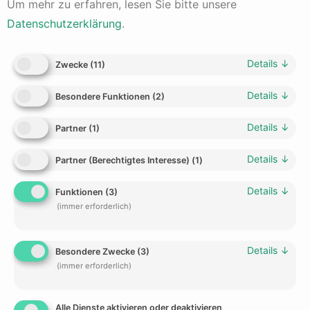
Um mehr zu erfahren, lesen Sie bitte unsere
Wichtiger Hinweis:
Datenschutzerklärung
.
AktienLAB
Details
↓
Zwecke
(
11
)
Bitte beachten Sie, dass diese Informationen keine
Details
↓
Besondere Funktionen
(
2
)
Anlageberatung darstellen. Es ist wichtig, dass Sie Ihre
eigenen Recherchen durchführen und sich von einem
Details
↓
Partner
(
1
)
qualifizierten Anlageberater beraten lassen, bevor Sie
Anlageentscheidungen treffen.
Details
↓
Partner (Berechtigtes Interesse)
(
1
)
Details
↓
View all posts
Funktionen
(
3
)
(immer erforderlich)
Details
↓
Besondere Zwecke
(
3
)
Weitere interessante Artikel
(immer erforderlich)
Kapitalanlage-Lexikon
Umsatz-Aufblähung (Revenue
Alle Dienste aktivieren oder deaktivieren