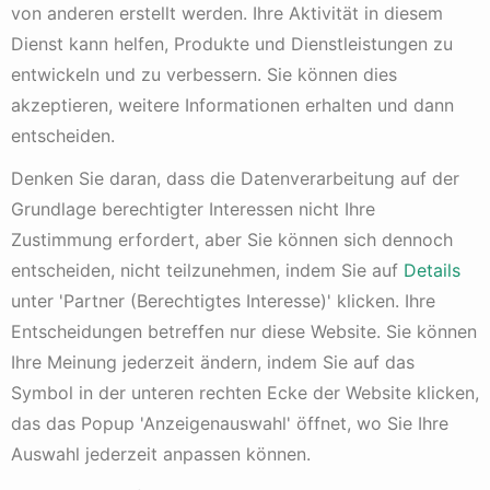
von anderen erstellt werden. Ihre Aktivität in diesem
Dienst kann helfen, Produkte und Dienstleistungen zu
Dominanz gleich Monopol?
Monopole sind verboten, doch schaffen es einige
entwickeln und zu verbessern. Sie können dies
Unternehmen eine neue Branche aus dem Nichts zu
akzeptieren, weitere Informationen erhalten und dann
erschaffen und diese nach und nach fast komplett zu
entscheiden.
dominieren. Bestes Beispiel dafür ist Alphabet mit der
Suchmaschine Google. Vor einigen Jahren war diese
Denken Sie daran, dass die Datenverarbeitung auf der
Branche nicht vorhanden. Erst nach und nach kristallisierte
Grundlage berechtigter Interessen nicht Ihre
sich der Bereich Suchmaschinen heraus und wurde für die
Internetnutzer immer wichtiger. Google schaffte es
Zustimmung erfordert, aber Sie können sich dennoch
aufgrund überlegener Technik zur unangefochtenen
entscheiden, nicht teilzunehmen, indem Sie auf
Details
weltweiten Nummer 1 in diesem Bereich. Allein in
unter 'Partner (Berechtigtes Interesse)' klicken. Ihre
Deutschland besitzt Google einen Marktanteil von mehr als
Entscheidungen betreffen nur diese Website. Sie können
80%.
Ihre Meinung jederzeit ändern, indem Sie auf das
Ein Unternehmen mit einer solchen Dominanz kann und
Symbol in der unteren rechten Ecke der Website klicken,
wird anschließend gutes Geld verdienen. So auch bei
das das Popup 'Anzeigenauswahl' öffnet, wo Sie Ihre
Google. So erwirtschaftete Google im Jahre 2015 bei
knapp 75 Mrd. US-Dollar Umsatz einen Gewinn nach
Auswahl jederzeit anpassen können.
Steuern in Höhe von 15,8 Mrd. US-Dollar. Dies ergibt eine