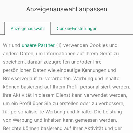
Dieser Inhalt erfordert Cookies
PHNjcmlwdCBhc3luYyBzcmM9J2h0dHBzOi8vcGFnZWFkMi5nb29n
Anzeigenauswahl anpassen
bGVzeW5kaWNhdGlvbi5jb20vcGFnZWFkL2pzL2Fkc2J5Z29vZ2xlL
mpzP2NsaWVudD1jYS1wdWItMTM1NjMzODAyMzgyODUzNicKICAg
ICBjcm9zc29yaWdpbj0nYW5vbnltb3VzJz48L3NjcmlwdD4=
Anzeigenauswahl
Cookie-Einstellungen
Wir und
unsere Partner
(
1
) verwenden Cookies und
andere Daten, um Informationen auf Ihrem Gerät zu
Anlagestrategien
speichern, darauf zuzugreifen und/oder Ihre
Dominanz Strategie
persönlichen Daten wie eindeutige Kennungen und
2 Jahren alt
Kommentar hinzufügen
5 Min. Lesezeit
Browserverlauf zu verarbeiten. Werbung und Inhalte
können basierend auf Ihrem Profil personalisiert werden.
„Das Wachstum der Nation und alle unsere Aktivitäten
befinden sich in den Händen von einigen wenigen
Ihre Aktivität in diesem Dienst kann verwendet werden,
Männern.“ sagte Woodrow Wilson. Daraus lässt sich
um ein Profil über Sie zu erstellen oder zu verbessern,
schlussfolgern, dass die Welt einigen wenigen Menschen
für personalisierte Werbung und Inhalte. Die Leistung
und Unternehmen gehört. Wenn ein Unternehmen derart
dominant in einer Branche agiert, warum sollten Anleger
von Werbung und Inhalten kann gemessen werden.
nicht daraufsetzen. Dies ist der Ansatz der Dominanz
Berichte können basierend auf Ihrer Aktivität und der
Strategie als Aktienanlage.