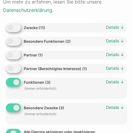
Um mehr zu erfahren, lesen Sie bitte unsere
Gewinnmarge
von 21,1%! Ein absolut fantastischer Wert.
Datenschutzerklärung
.
Dominanz gleich zukünftiges Wachstum
In Branchen dominante Unternehmen generieren gute
Details
↓
Gewinne und
Cash-Flow
, die anschließend in neues
Zwecke
(
11
)
Wachstum investiert werden können. Dieses Wachstum
kann:
Details
↓
Besondere Funktionen
(
2
)
organisch, durch Ausbau der Marktanteile im
Details
↓
Partner
(
1
)
Stammgeschäft,
organisch, durch neue Geschäftsbereiche und
Details
↓
Partner (Berechtigtes Interesse)
(
1
)
extern, durch Firmenzukäufe
Details
↓
Funktionen
(
3
)
erfolgen.
(immer erforderlich)
Diese beherrschenden und renditestarken Unternehmen
haben eine bessere Chance auf zukünftiges Wachstum.
Details
↓
Wer viel Geld verdient, kann dieses auch investieren und
Besondere Zwecke
(
3
)
so neues Umsatz-Wachstum generieren.
(immer erforderlich)
Wie lassen sich dominante und marktbeherrschende
Alle Dienste aktivieren oder deaktivieren