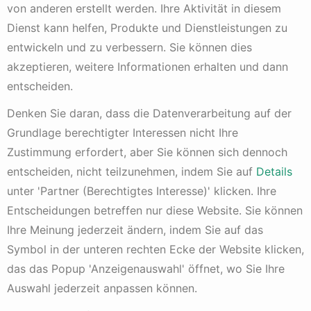
von anderen erstellt werden. Ihre Aktivität in diesem
Umsatzwachstum = Umsatz aktuelles Jahr / 
Dienst kann helfen, Produkte und Dienstleistungen zu
Umsatz vergangenes Jahr
entwickeln und zu verbessern. Sie können dies
akzeptieren, weitere Informationen erhalten und dann
Umsatzwachstum und Inflation
entscheiden.
Das Umsatzwachstum eines Unternehmens sollte im
Denken Sie daran, dass die Datenverarbeitung auf der
Idealfall mindestens gleich oder besser höher als die
Grundlage berechtigter Interessen nicht Ihre
Inflationsrate
für den betrachteten Zeitraum sein. Sollte
Zustimmung erfordert, aber Sie können sich dennoch
das Umsatzwachstum unterhalb der Inflationsrate liegen,
entscheiden, nicht teilzunehmen, indem Sie auf
Details
dann verfügt das Unternehmen über keine ausreichende
Marktmacht um Preiserhöhungen durchzusetzen. In
unter 'Partner (Berechtigtes Interesse)' klicken. Ihre
diesem Fall verliert das Unternehmen trotz
Entscheidungen betreffen nur diese Website. Sie können
Umsatzwachstum bares Geld.
Ihre Meinung jederzeit ändern, indem Sie auf das
Beispiel-Berechnung Umsatzwachstum und
Symbol in der unteren rechten Ecke der Website klicken,
das das Popup 'Anzeigenauswahl' öffnet, wo Sie Ihre
Inflation
Auswahl jederzeit anpassen können.
Das Unternehmen erzielte in dem betrachteten Zeitraum
2017-2018 (siehe obige Rechnung) ein Umsatzwachstum