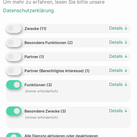
Um mehr zu erfahren, lesen Sie bitte unsere
in Höhe von 5%.
Datenschutzerklärung
.
Lag die Inflationsrate für diesen Zeitraum unter 5%, z.B.
bei 3,5%, dann erzielte das Unternehmen ein positives
Umsatzwachstum.
Details
↓
Zwecke
(
11
)
War das Umsatzwachstum dagegen kleiner als die
Inflationsrate, dann hat das Unternehmen rein rechnerisch
Details
↓
Besondere Funktionen
(
2
)
ein negatives Umsatzwachstum erwirtschaftet.
Details
↓
Partner
(
1
)
War der Artikel lesenswert?
Klicken Sie auf einen Stern, um den Artikel zu bewerten!
Details
↓
Partner (Berechtigtes Interesse)
(
1
)
Details
↓
Funktionen
(
3
)
Bisher keine Stimmen! Seien Sie der Erste, der diesen
(immer erforderlich)
Artikel bewertet.
Details
↓
Besondere Zwecke
(
3
)
(immer erforderlich)
Kurs-Gewinn-Verhältnis (KGV)
Alle Dienste aktivieren oder deaktivieren