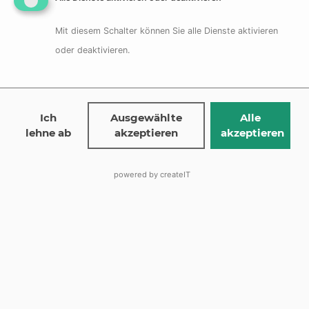
Gewinnwachstum
Mit diesem Schalter können Sie alle Dienste aktivieren
oder deaktivieren.
Wichtiger Hinweis:
AktienLAB
Ich
Ausgewählte
Alle
Bitte beachten Sie, dass diese Informationen keine
lehne ab
akzeptieren
akzeptieren
Anlageberatung darstellen. Es ist wichtig, dass Sie Ihre
eigenen Recherchen durchführen und sich von einem
qualifizierten Anlageberater beraten lassen, bevor Sie
powered by
createIT
Anlageentscheidungen treffen.
View all posts
Weitere interessante Artikel