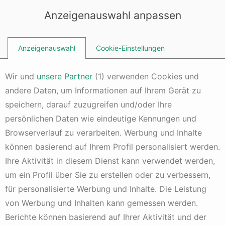
Dieser Inhalt erfordert Cookies
PHNjcmlwdCBhc3luYyBzcmM9J2h0dHBzOi8vcGFnZWFkMi5nb29n
Anzeigenauswahl anpassen
bGVzeW5kaWNhdGlvbi5jb20vcGFnZWFkL2pzL2Fkc2J5Z29vZ2xlL
mpzP2NsaWVudD1jYS1wdWItMTM1NjMzODAyMzgyODUzNicKICAg
ICBjcm9zc29yaWdpbj0nYW5vbnltb3VzJz48L3NjcmlwdD4=
Anzeigenauswahl
Cookie-Einstellungen
Wir und
unsere Partner
(
1
) verwenden Cookies und
andere Daten, um Informationen auf Ihrem Gerät zu
Fundamentaldaten
speichern, darauf zuzugreifen und/oder Ihre
Umsatzwachstum
persönlichen Daten wie eindeutige Kennungen und
2 Jahren alt
Kommentar hinzufügen
1 Min. Lesezeit
Browserverlauf zu verarbeiten. Werbung und Inhalte
können basierend auf Ihrem Profil personalisiert werden.
Die Kennzahl Umsatzwachstum berechnet sich analog
dem
Gewinnwachstum
eines Unternehmens. Hierbei wird
Ihre Aktivität in diesem Dienst kann verwendet werden,
der Umsatz des aktuellen Geschäftsjahres mit dem
um ein Profil über Sie zu erstellen oder zu verbessern,
Umsatz des vorherigen Geschäftsjahres vergleichen.
für personalisierte Werbung und Inhalte. Die Leistung
Daraus lässt sich eine prozentuale Veränderung
berechnen.
von Werbung und Inhalten kann gemessen werden.
Berichte können basierend auf Ihrer Aktivität und der